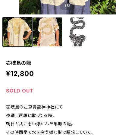
1
/3
壱岐島の龍
¥12,800
SOLD OUT
壱岐島の左京鼻龍神神社にて
夜通し瞑想に耽ってる時、
朝日と共に思い浮かんだ半眼の龍。
その時両手で水を掬う様な形で瞑想していて、