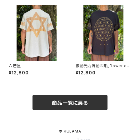
六芒星
振動光力流動図形_flower of l
ife
¥12,800
¥12,800
商品一覧に戻る
© KULAMA