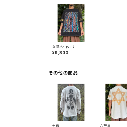
女陰人- joint
¥9,800
その他の商品
土偶
六芒星