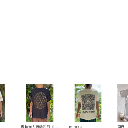
振動光力流動図形_flo
miroku
同行