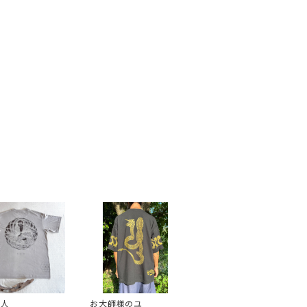
二人
お大師様のユ